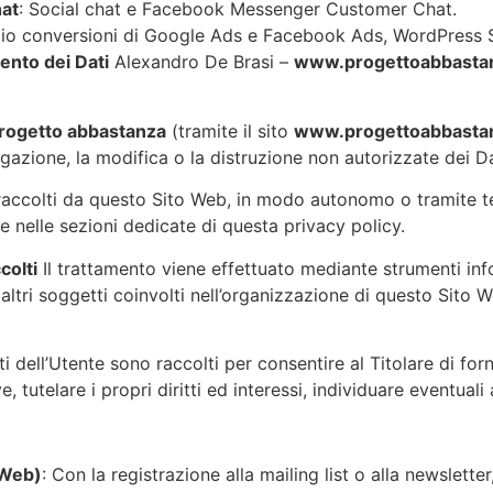
hat
: Social chat e Facebook Messenger Customer Chat.
gio conversioni di Google Ads e Facebook Ads, WordPress S
ento dei Dati
Alexandro De Brasi –
www.progettoabbastan
rogetto abbastanza
(tramite il sito
www.progettoabbastan
lgazione, la modifica o la distruzione non autorizzate dei Da
 raccolti da questo Sito Web, in modo autonomo o tramite ter
te nelle sezioni dedicate di questa privacy policy
.
colti
Il trattamento viene effettuato mediante strumenti inf
 altri soggetti coinvolti nell’organizzazione di questo Sito
ti dell’Utente sono raccolti per consentire al Titolare di forn
, tutelare i propri diritti ed interessi, individuare eventuali
 Web)
: Con la registrazione alla mailing list o alla newsletter