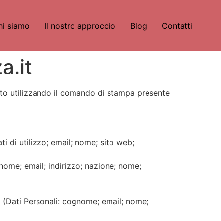
hi siamo
Il nostro approccio
Blog
Contatti
a.it
o utilizzando il comando di stampa presente
i di utilizzo; email; nome; sito web;
gnome; email; indirizzo; nazione; nome;
k (Dati Personali: cognome; email; nome;